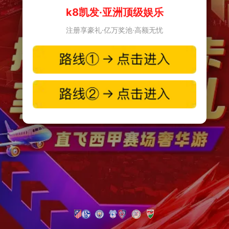
k8凯发·亚洲顶级娱乐
注册享豪礼·亿万奖池·高额无忧